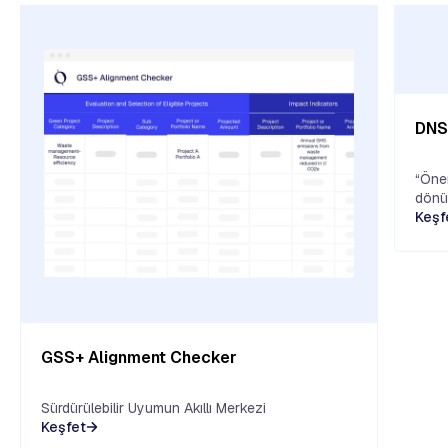
DNS
“Önem
dönü
Keşf
GSS+ Alignment Checker
Sürdürülebilir Uyumun Akıllı Merkezi
Keşfet