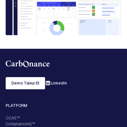
Demo Talep Et
LinkedIn
PLATFORM
CCAS™
ComplianceIQ™