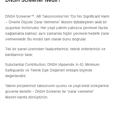
DNSH Screener™, AB Taksonomisi’nin “Do No Significant Harm
– Önemli Ölçüde Zarar Vermeme” ilkesini dijitalleştiren akıllı bir
uygunluk motorudur. Her yeşil yatırım yalnızca çevresel fayda
sağlamakla kalmaz; aynı zamanda hiçbir çevresel hedefe zarar
vermemelidir. Bu modül tam olarak bunu doğrular.
Tek bir panel üzerinden faaliyetlerinizi, teknik kriterlerinizi ve
kanıtlarınızı tarar;
Substantial Contribution, DNSH (Appendix A–E), Minimum
Safeguards ve Teknik Eşik Değerleri entegre biçimde
değerlendirir.
Yatırım projelerinizi taksonomi uyumu ve yeşil kredi süreçlerine
güvenle ilerletin - DNSH Screener ile “zarar vermeme”
ilkesini kanıta dönüştürün.