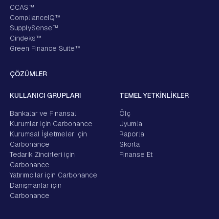
CCAS™
ComplianceIQ™
SupplySense™
Cindeks™
Green Finance Suite™
ÇÖZÜMLER
KULLANICI GRUPLARI
TEMEL YETKİNLİKLER
Bankalar ve Finansal
Ölç
Kurumlar için Carbonance
Uyumla
Kurumsal İşletmeler için
Raporla
Carbonance
Skorla
Tedarik Zincirleri için
Finanse Et
Carbonance
Yatırımcılar için Carbonance
Danışmanlar için
Carbonance